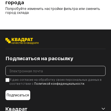
города
Мебельные образцы, каталоги
Попробуйте изменить настройки фильтра или сменить
город склада
Подписаться на рассылку
Я даю согласие на обработку своих персональных данных в
соответствии с
Политикой конфиденциальности
.
Подписаться
Квадрат