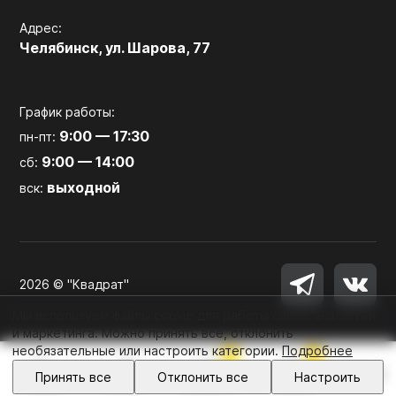
Адрес:
Челябинск, ул. Шарова, 77
График работы:
9:00 — 17:30
пн-пт:
9:00 — 14:00
сб:
выходной
вск:
2026 © "Квадрат"
Мы используем файлы cookie для работы сайта, аналитики
и маркетинга. Можно принять все, отклонить
необязательные или настроить категории.
Подробнее
0
0
Войти
Принять все
Отклонить все
Настроить
Главная
Каталог
Избранное
Корзина