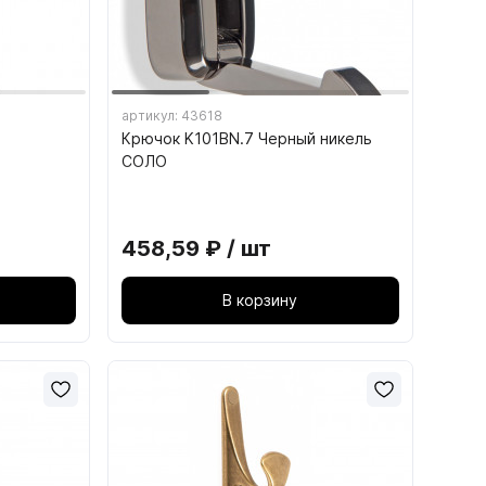
артикул: 43618
Крючок K101BN.7 Черный никель
СОЛО
15. СТУЛЬЯ И ТАБУРЕТЫ
458,59 ₽ / шт
15.1. Каркасы табуретов
В корзину
15.2. Каркасы стульев
15.3. Сиденья для табуретов
15.4. Сиденья для стульев