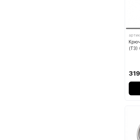
7.4.
7.5.
артик
Крюч
(ТЗ) 
319