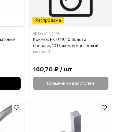
9.5. Подъёмные механизмы для
складных створок
ющие
Распродажа
9.6. Механизмы параллельного
ющие
подъёма фасадов
артикул: 34140
матовый
Крючок FK 011010 Золото
ого
прованс/1013 жемчужно-белый
матовый
кс ПРО
160,70 ₽ / шт
БОКС
ОКС
Временно недоступен