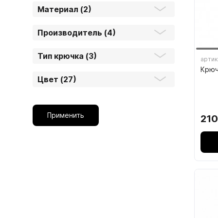
Материал (2)
1.6.
Мебельные образцы, каталоги
Производитель (4)
Тип крючка (3)
артик
Крюч
Цвет (27)
04.
Применить
210
4.1.
4.2.
подв
4.3.
4.4.
4.5.