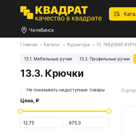
Ката
Челябинск
Главная
Каталог
Фурнитура
13. ЛИЦЕВАЯ ФУР
П
Ф
С
М
Ф
М
Плитные материалы
13.1. Мебельные ручки
13.2. Профильные ручки
13.3. Крючки
Фурнитура
Дек
01.
Ски
Това
1.1.
Мебе
Не показывать недоступные товары
Сорти
Столешницы
оста
Цена, ₽
1.2.
Мой ЭГГЕР
1.3.
1.4.
Фасады
1.5.