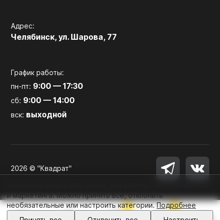
Адрес:
Челябинск, ул. Шарова, 77
График работы:
9:00 — 17:30
пн-пт:
9:00 — 14:00
сб:
выходной
вск:
2026 © "Квадрат"
Мы используем файлы cookie для работы сайта, аналитики
и маркетинга. Можно принять все, отклонить
необязательные или настроить категории.
Подробнее
0
0
Войти
Принять все
Отклонить все
Настроить