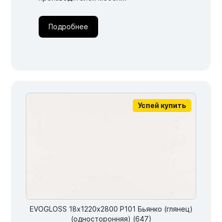
уникальный стиль!
Узнать больше
Мебельные образцы, каталоги
Подробнее
Успей купить
EVOGLOSS 18х1220х2800 P101 Бьянко (глянец)
(односторонняя) (647)