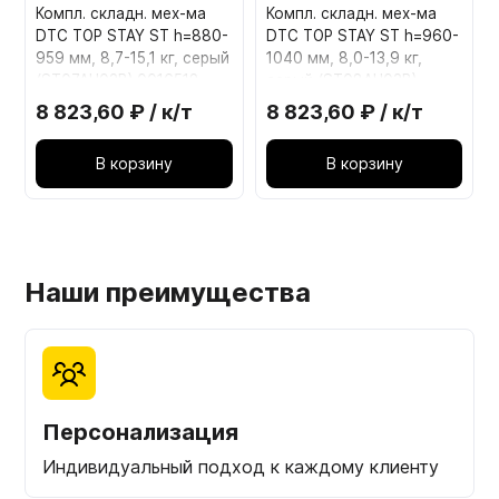
Компл. складн. мех-ма
Компл. складн. мех-ма
DTC TOP STAY ST h=880-
DTC TOP STAY ST h=960-
959 мм, 8,7-15,1 кг, серый
1040 мм, 8,0-13,9 кг,
(ST07AH02В) 0016518
серый (ST08AH02В)
0016520
8 823,60 ₽ / к/т
8 823,60 ₽ / к/т
В корзину
В корзину
Наши преимущества
Персонализация
Индивидуальный подход к каждому клиенту