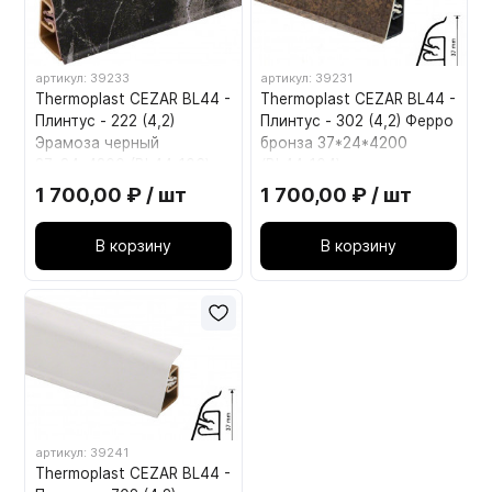
артикул: 39233
артикул: 39231
Thermoplast CEZAR BL44 -
Thermoplast CEZAR BL44 -
Плинтус - 222 (4,2)
Плинтус - 302 (4,2) Ферро
Эрамоза черный
бронза 37*24*4200
37*24*4200 (BL44-106)
(BL44-104)
1 700,00 ₽ / шт
1 700,00 ₽ / шт
В корзину
В корзину
артикул: 39241
Thermoplast CEZAR BL44 -