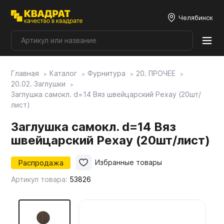
Челябинск
Главная
Каталог
Фурнитура
20. ПРОЧЕЕ
Плитные материалы
20.02. Заглушки
Заглушка самокл. d=14 Вяз швейцарский Рехау (20шт/
лист)
Фурнитура
Заглушка самокл. d=14 Вяз
швейцарский Рехау (20шт/лист)
Столешницы
Распродажа
Избранные товары
Мой ЭГГЕР
Артикул товара:
53826
Фасады