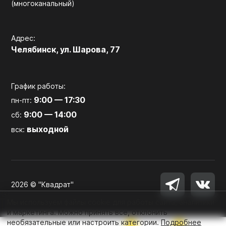
(многоканальный)
Адрес:
Челябинск, ул. Шарова, 77
График работы:
9:00 — 17:30
пн-пт:
9:00 — 14:00
сб:
выходной
вск:
2026 © "Квадрат"
Мы используем файлы cookie для работы сайта, аналитики
и маркетинга. Можно принять все, отклонить
необязательные или настроить категории.
Подробнее
0
0