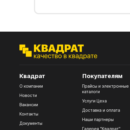
кром
7.1.
(тру
Стол
лаки
7.2.
Стол
7.3.
4100
д25)
Стол
7.4.
R3 4
7.5.
Мебе
Плин
Квадрат
Покупателям
Кром
О компании
Прайсы и электронные
ЛХД
каталоги
Новости
Услуги Цеха
Вакансии
Доставка и оплата
Контакты
Наши партнеры
Документы
Галерея "Квадрат"