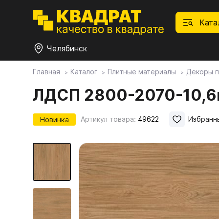
Ката
Челябинск
Главная
Каталог
Плитные материалы
Декоры п
П
Ф
С
М
Ф
М
ЛДСП 2800-2070-10,6м
Плитные материалы
Новинка
Артикул товара:
49622
Избранн
Фурнитура
Дек
01.
Ски
Това
1.1.
Мебе
Столешницы
оста
1.2.
Мой ЭГГЕР
1.3.
1.4.
Фасады
1.5.