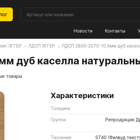
лог
Новости
Контакты
лит ЭГГЕР
ЛДСП ЭГГЕР
ЛДСП 2800-2070-10,6мм дуб касел
литные материалы
урнитура
толешницы
ой ЭГГЕР
асады
ебельные образцы, каталог
м дуб каселла натуральн
ые товары
оры плит Lamarty
 МОЙКИ И СМЕСИТЕЛИ
ф (распродажа остатков)
Панели Kastamonu
02. КРОМОЧНЫЕ МАТ
Форма-Стиль
ры ЛДСП Lamarty
 Мойки каменные
льные щиты Скиф (распродажа
Панели ACRYMAT
2.1. Кромка АБС и ПВХ
Форма-Стиль декоры
Характеристики
тков)
 Мойки из нержавеющей стали
Панели EVOGLOSS
2.2. Кромка меламиновая 
Столешницы Форма и Сти
Толщина
600-38мм
 Раковины и умывальники
Панели EVOSOFT
2.3. Профиль накладной
Группа
Репродукция Д
Столешницы Форма и Сти
 Смесители
Панели ACRYLIC
2.4. Кант врезной
1200-38мм
Тиснение
ST40 (Филвуд текст
 Измельчители
Столешницы Форма и Стил