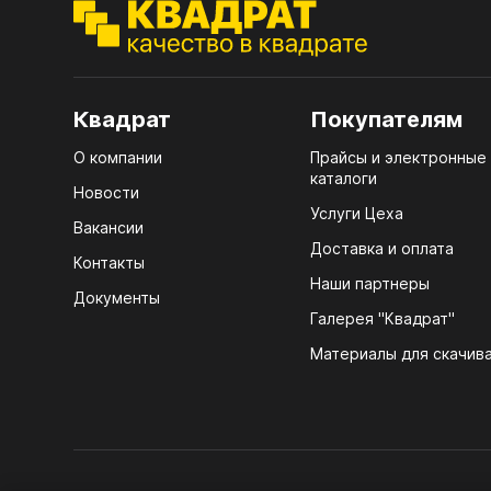
ЭГГ
Деко
Стол
мм
Квадрат
Покупателям
Стол
О компании
Прайсы и электронные
кром
каталоги
Новости
Стол
Услуги Цеха
Вакансии
лаки
Доставка и оплата
Контакты
Стол
Наши партнеры
Документы
4100
Галерея "Квадрат"
ЛХД
Стол
Материалы для скачив
R3 4
Мебе
07.
Плин
КРЕ
Кром