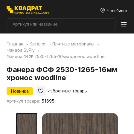
Челябинск
Главная
Каталог
Плитные материалы
Плитные материалы
Фанера SyPly
Фанера ФСФ 2530-1265-16мм хронос woodline
Фурнитура
Фанера ФСФ 2530-1265-16мм
хронос woodline
Столешницы
Новинка
Избранные товары
Артикул товара:
51695
Мой ЭГГЕР
Фасады