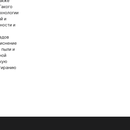
также
принадлежностей (органайзеры)
Такого
ехнологии
6.07. Выкатное наполнение (корзины,
ма ARISTO
й и
бутылочницы для кухни)
ности и
 ARISTO
6.08. Поддоны в тумбу под мойку
адов
CADRO
6.09. Цоколя и аксессуары для них
тиснение
Панели AGT
 пыли и
6.10. Вёдра и системы сортировки
ной
отходов
О панелях AGT
окую
Плинтус Рехау
стиранию
6.11. Бокалодержатели
Панели AGT 3P двусторонние
Плинтус
6.12. Термозащитные профиля
Панели AGT Supramat двусторонние
Уголки
6.13. Механизмы для столов
ые ДСП
Панели AGT односторонние
Заглушки
6.14. Прочее кухонное наполнение
ИЖНЫХ
09. ПОДЪЁМНЫЕ МЕХАНИЗМЫ
9.1. Газлифты