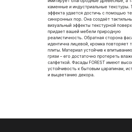
имитирует благородные древесные, а 
система VITRA
каменные и индустриальные текстуры. 
эффекта удается достичь с помощью т
5.09. Гардеробная систе
синхронных пор. Она создаёт тактильны
визуальный эффекты текстурной поверх
5.10. Стеллажная система
придает вашей мебели природную
реалистичность. Обратная сторона фас
5.11. Каркасная система 
идентична лицевой, кромка повторяет 
 Kastamonu
PerfectSense ЭГГЕР
плиты. Материал устойчив к впитыванию
грязи – его достаточно протереть влаж
PerfectSense
салфеткой. Фасады FOREST имеют выс
ЕР
Плинтус Термопласт
устойчивость к бытовым царапинам, и
PerfectSense Smart
и выцветанию декора.
ры столешниц ЭГГЕР
Плинтус 120
PerfectSense Top
ешницы ЭГГЕР R3 4100-600-38
Заглушки 120
PerfectSense Лакированн
Уголки 120
ешницы ЭГГЕР с торцевой
Плинтус 850
кой 4100-650-38 мм
 ТРУБЫ И СИСТЕМЫ
08. СИСТЕМЫ ВЫДВ
Плинтус ЦЕЗАРЬ
ешницы ЭГГЕР PerfectSense
ПЕЖА
ЯЩИКОВ
рованные 4100-650-38 мм