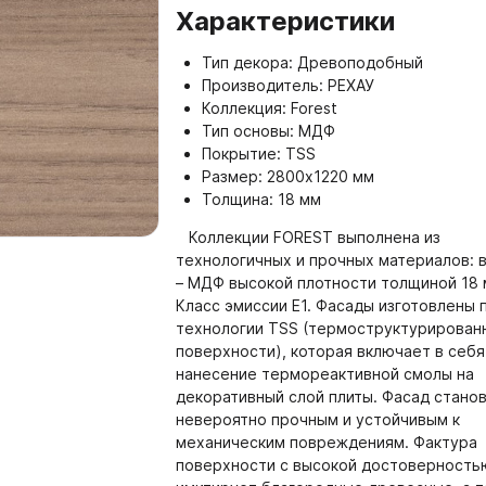
Характеристики
600-38 мм
 Аксессуары
Мебельные щиты Форма и
Тип декора: Древоподобный
3000 мм
Производитель: РЕХАУ
 СИСТЕМЫ ДВЕРЕЙ
05. НАПОЛНЕНИЕ ШК
Коллекция: Forest
ГАРДЕРОБНЫХ КОМН
Мебельные щиты Форма и
 Системы раздвижных дверей
Тип основы: МДФ
мм
Покрытие: TSS
5.01. Держатели, полки в
 Системы дверей с верхним
Размер: 2800х1220 мм
Кромка Форма и Стиль
есом
5.02. Выдвижные корзины
Толщина: 18 мм
Столешницы из компакт-п
 Системы складных дверей
Коллекции FOREST выполнена из
5.03. Штанги, держатели 
Стиль 3050-650-12мм
технологичных и прочных материалов: 
 Системы распашных дверей
5.04. Вешалки для брюк, г
– МДФ высокой плотности толщиной 18 
Столешницы из компакт-п
ремней
Класс эмиссии Е1. Фасады изготовлены 
адные полотна РЕХАУ
Плиты ТСС CLEAF
Стиль 4200-650-12мм
 Системы мансардных дверей
технологии TSS (термоструктурирован
5.05. Пантографы
поверхности), которая включает в себя
Плинтуса Форма и Стиль
ARISTO Система 4 в 1
нанесение термореактивной смолы на
5.06. Поворотные механи
ора для дверей купе
декоративный слой плиты. Фасад стано
зеркал
невероятно прочным и устойчивым к
тнители для дверей купе
механическим повреждениям. Фактура
5.07. Обувницы
поверхности с высокой достоверность
ель
5.08. Алюминиевая интер