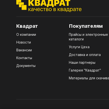
7.1.
Стол
(тру
4100
7.2.
Стол
Квадрат
Покупателям
R3 4
7.3.
д25)
О компании
Прайсы и электронные
Мебе
каталоги
7.4.
Новости
Плин
Услуги Цеха
ЛХД
7.5.
Вакансии
Кром
Доставка и оплата
Контакты
Наши партнеры
Документы
Галерея "Квадрат"
Материалы для скачив