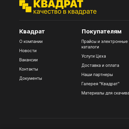
ЭГГ
Деко
Стол
мм
Квадрат
Покупателям
Стол
О компании
Прайсы и электронные
кром
каталоги
Новости
Стол
Услуги Цеха
Вакансии
лаки
Доставка и оплата
Контакты
Стол
Наши партнеры
Документы
4100
Галерея "Квадрат"
ЛХД
Стол
Материалы для скачив
R3 4
Мебе
07.
Плин
КРЕ
Кром