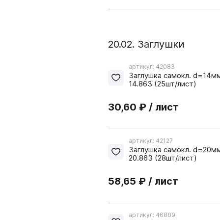
система VITRA
5.09. Гардеробная систе
20.02. Заглушки
5.10. Стеллажная система
5.11. Каркасная система 
артикул: 42083
Заглушка самокл. d=14мм
14.863 (25шт/лист)
30,60 ₽ / лист
артикул: 42127
Заглушка самокл. d=20мм
20.863 (28шт/лист)
58,65 ₽ / лист
 Kastamonu
PerfectSense ЭГГЕР
 ТРУБЫ И СИСТЕМЫ
08. СИСТЕМЫ ВЫДВ
PerfectSense
ПЕЖА
ЯЩИКОВ
ЕР
Плинтус Термопласт
артикул: 46809