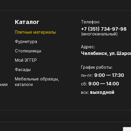
8.13. Ящик Hafele Матрикс
8.14. Ящик DTC
Ф Кроношпан
МДФ ЭГГЕР
Каталог
Телефон:
+7 (351) 734-97-98
 ПЕТЛИ И АМОРТИЗАТОРЫ
11. СОЕДИНИТЕЛЬНАЯ
Плитные материалы
(многоканальный)
ФУРНИТУРА
. Мебельные петли
Фурнитура
Адрес:
11.1. Эксцентриковая стяж
Столешницы
. Амортизаторы и толкатели
Челябинск, ул. Шаро
11.2. Угловые стяжки
Мой ЭГГЕР
. Карточные петли
График работы:
Фасады
11.3. Конфирмат (евровинт
. Потайные петли
9:00 — 17:30
пн-пт:
Мебельные образцы,
11.4. Шурупы
9:00 — 14:00
сб:
. Рояльные петли
ания
каталоги
11.5. Полкодержатели
выходной
вск:
. Петли для стеклодверей
11.6. Стеклодержатели
. Петли для рамочных профилей
11.7. Кронштейны для поло
11.8. Стяжки для столешн
алитики и маркетинга. Можно принять все, отклонить