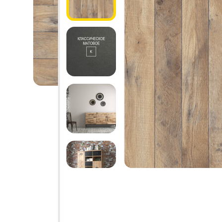
1.6.
Мебельные образцы, каталоги
04.
4.1.
4.2.
подв
4.3.
4.4.
4.5.
4.6. 
Стоп
Фас
Упло
Шлег