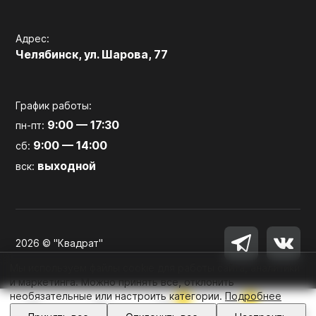
Адрес:
Челябинск, ул. Шарова, 77
График работы:
9:00 — 17:30
пн-пт:
9:00 — 14:00
сб:
выходной
вск:
2026 © "Квадрат"
Мы используем файлы cookie для работы сайта, аналитики
и маркетинга. Можно принять все, отклонить
необязательные или настроить категории.
Подробнее
0
0
Войти