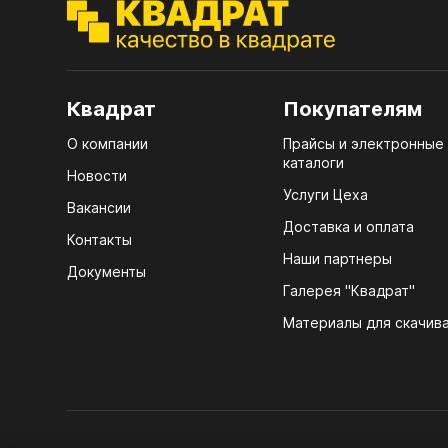
ЭГГ
Деко
Стол
мм
Квадрат
Покупателям
Стол
О компании
Прайсы и электронные
кром
каталоги
Новости
Стол
Услуги Цеха
Вакансии
лаки
Доставка и оплата
Контакты
Стол
Наши партнеры
Документы
4100
Галерея "Квадрат"
ЛХД
Стол
Материалы для скачив
R3 4
Мебе
07.
Плин
КРЕ
Кром