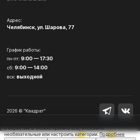
Адрес:
Челябинск, ул. Шарова, 77
График работы:
9:00 — 17:30
пн-пт:
9:00 — 14:00
сб:
выходной
вск:
2026 © "Квадрат"
Мы используем файлы cookie для работы сайта, аналитики
и маркетинга. Можно принять все, отклонить
необязательные или настроить категории.
Подробнее
0
0