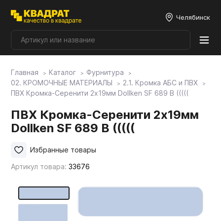
Челябинск
Главная
Каталог
Фурнитура
Плитные материалы
02. КРОМОЧНЫЕ МАТЕРИАЛЫ
2.1. Кромка АБС и ПВХ
ПВХ Кромка-Серенити 2х19мм Dollken SF 689 B (((((
Фурнитура
ПВХ Кромка-Серенити 2х19мм
Dollken SF 689 B (((((
Столешницы
Избранные товары
Артикул товара:
33676
Мой ЭГГЕР
Фасады