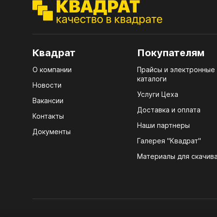
ЭГГ
Деко
Стол
мм
Квадрат
Покупателям
Стол
О компании
Прайсы и электронные
кром
каталоги
Новости
Стол
Услуги Цеха
Вакансии
лаки
Доставка и оплата
Контакты
Стол
Наши партнеры
Документы
4100
Галерея "Квадрат"
ЛХД
Стол
Материалы для скачив
R3 4
Мебе
07.
Плин
КРЕ
Кром