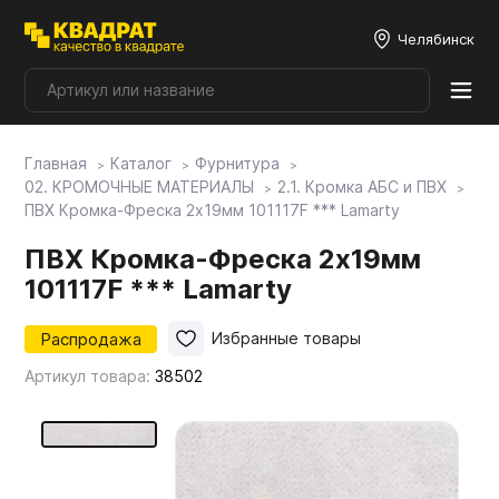
Челябинск
Главная
Каталог
Фурнитура
Плитные материалы
02. КРОМОЧНЫЕ МАТЕРИАЛЫ
2.1. Кромка АБС и ПВХ
ПВХ Кромка-Фреска 2х19мм 101117F *** Lamarty
Фурнитура
ПВХ Кромка-Фреска 2х19мм
101117F *** Lamarty
Столешницы
Распродажа
Избранные товары
Артикул товара:
38502
Мой ЭГГЕР
Фасады