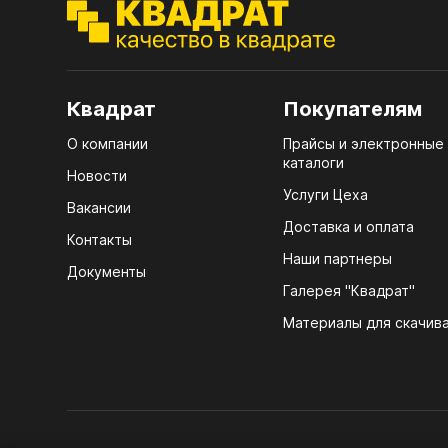
ЭГГ
Деко
Стол
мм
Квадрат
Покупателям
Стол
О компании
Прайсы и электронные
кром
каталоги
Новости
Стол
Услуги Цеха
Вакансии
лаки
Доставка и оплата
Контакты
Стол
Наши партнеры
Документы
4100
Галерея "Квадрат"
ЛХД
Стол
Материалы для скачив
R3 4
Мебе
07.
Плин
КРЕ
Кром