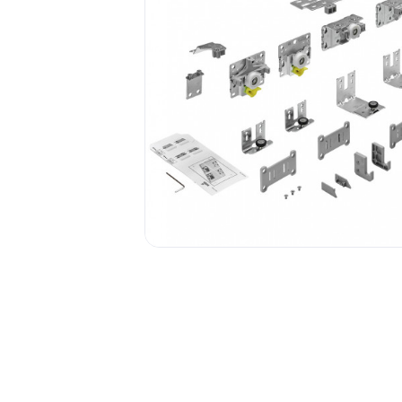
1.6.
Мебельные образцы, каталоги
04.
4.1.
4.2.
подв
Фас
4.3.
4.4.
4.5.
4.6. 
Стоп
Упло
МДФ
Шлег