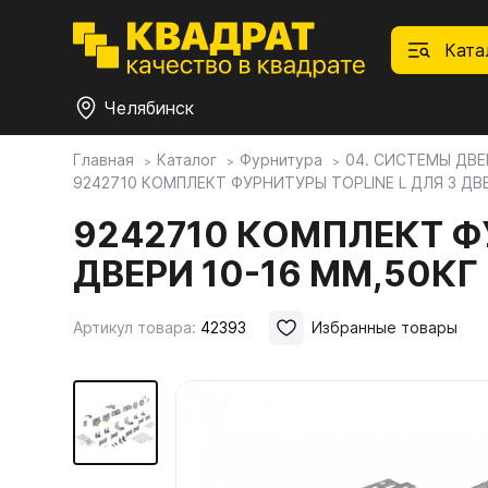
Ката
Челябинск
Главная
Каталог
Фурнитура
04. СИСТЕМЫ ДВЕ
9242710 КОМПЛЕКТ ФУРНИТУРЫ TOPLINE L ДЛЯ 3 ДВ
П
Ф
С
М
Ф
М
Плитные материалы
9242710 КОМПЛЕКТ Ф
ДВЕРИ 10-16 ММ,50КГ
Фурнитура
Дек
01.
Ски
Това
1.1.
Мебе
Артикул товара:
42393
Избранные товары
Столешницы
оста
1.2.
Мой ЭГГЕР
1.3.
1.4.
Фасады
1.5.