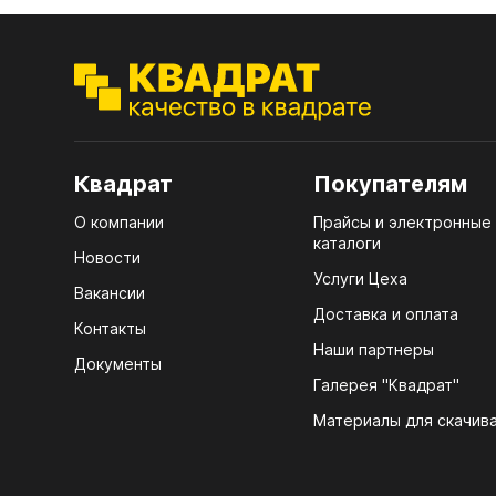
ЭГГ
Деко
Стол
мм
Квадрат
Покупателям
Стол
кром
О компании
Прайсы и электронные
каталоги
Стол
Новости
лаки
Услуги Цеха
Вакансии
Стол
Доставка и оплата
Контакты
4100
Наши партнеры
Документы
Стол
Галерея "Квадрат"
ЛХД
R3 4
Материалы для скачив
07.
Мебе
КРЕ
Плин