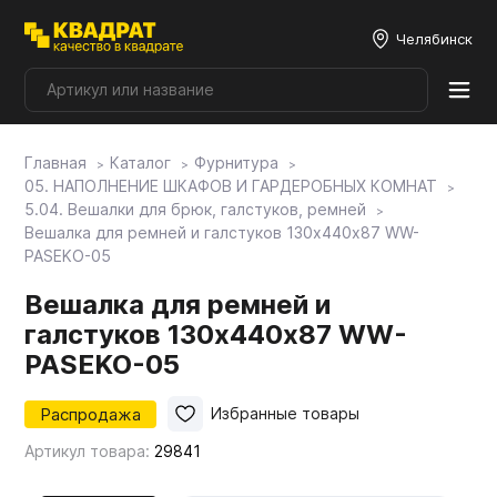
Челябинск
Главная
Каталог
Фурнитура
Плитные материалы
05. НАПОЛНЕНИЕ ШКАФОВ И ГАРДЕРОБНЫХ КОМНАТ
5.04. Вешалки для брюк, галстуков, ремней
Вешалка для ремней и галстуков 130х440х87 WW-
Фурнитура
PASEKO-05
Вешалка для ремней и
Столешницы
галстуков 130х440х87 WW-
PASEKO-05
Мой ЭГГЕР
Распродажа
Избранные товары
Артикул товара:
29841
Фасады