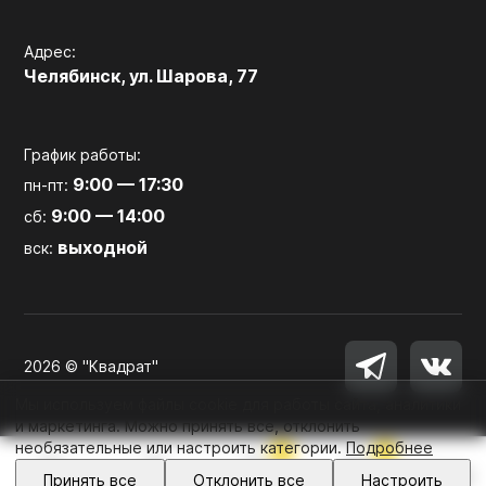
Адрес:
Челябинск, ул. Шарова, 77
График работы:
9:00 — 17:30
пн-пт:
9:00 — 14:00
сб:
выходной
вск:
2026 © "Квадрат"
Мы используем файлы cookie для работы сайта, аналитики
и маркетинга. Можно принять все, отклонить
необязательные или настроить категории.
Подробнее
0
0
Войти
Принять все
Отклонить все
Настроить