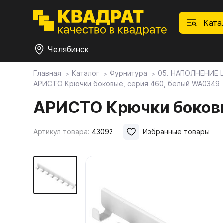
Ката
Челябинск
Главная
Каталог
Фурнитура
05. НАПОЛНЕНИЕ
АРИСТО Крючки боковые, серия 460, белый WA0349
П
Ф
С
М
Ф
М
Плитные материалы
АРИСТО Крючки боков
Фурнитура
Дек
01.
Ски
Артикул товара:
43092
Избранные товары
Това
1.1.
Мебе
Столешницы
оста
1.2.
Мой ЭГГЕР
1.3.
1.4.
Фасады
1.5.