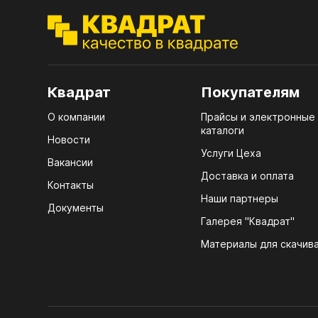
ЭГГ
Деко
Стол
мм
Квадрат
Покупателям
Стол
О компании
Прайсы и электронные
кром
каталоги
Новости
Стол
Услуги Цеха
лаки
Вакансии
Доставка и оплата
Контакты
Стол
Наши партнеры
4100
Документы
Галерея "Квадрат"
Стол
ЛХД
R3 4
Материалы для скачив
Мебе
07.
Плин
КРЕ