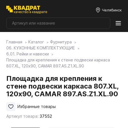
Челябинск
Главная
Каталог
Фурнитура
Плитные материалы
06. КУХОННЫЕ КОМПЛЕКТУЮЩИЕ
6.01. Рейки и навески
Площадка для крепления к стене подвески каркаса
Фурнитура
807.XL, 120х90, CAMAR 897.AS.Z1.XL.90
Площадка для крепления к
Столешницы
стене подвески каркаса 807.XL,
120х90, CAMAR 897.AS.Z1.XL.90
Мой ЭГГЕР
Избранные товары
Артикул товара:
37552
Фасады