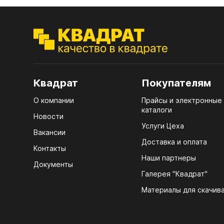
ЭГГ
Деко
Стол
мм
Квадрат
Покупателям
Стол
кром
О компании
Прайсы и электронные
каталоги
Стол
Новости
лаки
Услуги Цеха
Вакансии
Стол
Доставка и оплата
Контакты
4100
Наши партнеры
Документы
Стол
Галерея "Квадрат"
ЛХД
R3 4
Материалы для скачив
07.
Мебе
КРЕ
Плин