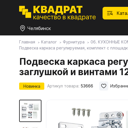
Ката
Челябинск
Главная
Каталог
Фурнитура
06. КУХОННЫЕ К
Подвеска каркаса регулируемая, комплект с площадк
П
Ф
С
М
Ф
М
Плитные материалы
Подвеска каркаса рег
заглушкой и винтами 1
Фурнитура
Дек
01.
Ски
Това
1.1.
Мебе
Новинка
Артикул товара:
53666
Избранн
Столешницы
оста
1.2.
Мой ЭГГЕР
1.3.
1.4.
Фасады
1.5.