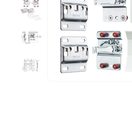
1.6.
Мебельные образцы, каталоги
04.
4.1.
4.2.
подв
Фас
4.3.
4.4.
4.5.
4.6. 
Стоп
Упло
МДФ
Шлег