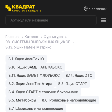
Челябинск
Главная
Каталог
Фурнитура
Плитные материалы
08. СИСТЕМЫ ВЫДВИЖНЫХ ЯЩИКОВ
8.13. Ящик Hafele Матрикс
Фурнитура
8.1. Ящик АванТех Ю
8.10. Ящик SAMET АЛЬФАБОКС
Столешницы
8.11. Ящик SAMET ФЛОУБОКС
8.14. Ящик DTC
8.2. Ящик ИнноТех Атира
8.3. Ящик СТАРТ
Мой ЭГГЕР
8.4. Ящик СТАРТ с тонкими боковинами
8.5. Метабоксы
8.6. Роликовые направляющие
Фасады
8.7. Шариковые направляющие