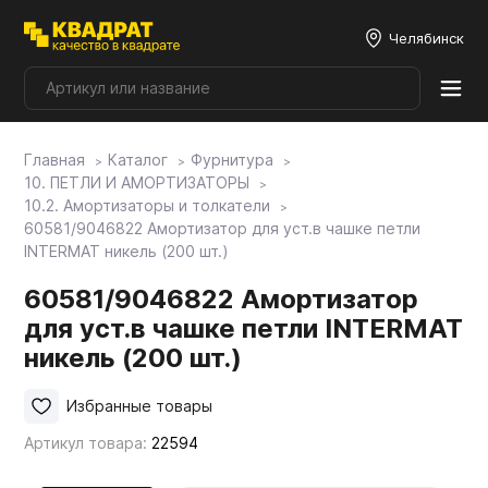
Челябинск
Главная
Каталог
Фурнитура
Плитные материалы
10. ПЕТЛИ И АМОРТИЗАТОРЫ
10.2. Амортизаторы и толкатели
60581/9046822 Амортизатор для уст.в чашке петли
Фурнитура
INTERMAT никель (200 шт.)
60581/9046822 Амортизатор
Столешницы
для уст.в чашке петли INTERMAT
никель (200 шт.)
Мой ЭГГЕР
Избранные товары
Артикул товара:
22594
Фасады