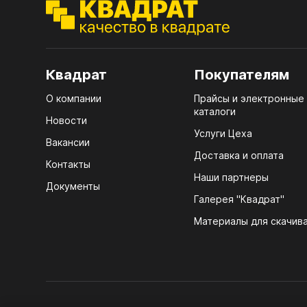
ЭГГ
Деко
Стол
мм
Квадрат
Покупателям
Стол
О компании
Прайсы и электронные
кром
каталоги
Новости
Стол
Услуги Цеха
Вакансии
лаки
Доставка и оплата
Контакты
Стол
Наши партнеры
Документы
4100
Галерея "Квадрат"
ЛХД
Стол
Материалы для скачив
R3 4
Мебе
07.
Плин
КРЕ
Кром