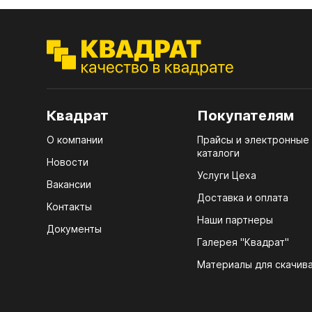
ЭГГ
Деко
Стол
мм
Квадрат
Покупателям
Стол
кром
О компании
Прайсы и электронные
каталоги
Стол
Новости
лаки
Услуги Цеха
Вакансии
Стол
Доставка и оплата
Контакты
4100
Наши партнеры
Документы
Стол
Галерея "Квадрат"
ЛХД
R3 4
Материалы для скачив
07.
Мебе
КРЕ
Плин