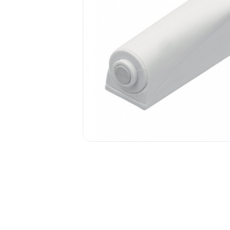
1.6.
Мебельные образцы, каталоги
04.
4.1.
4.2.
подв
Фас
4.3.
4.4.
4.5.
4.6. 
Стоп
Упло
МДФ
Шлег