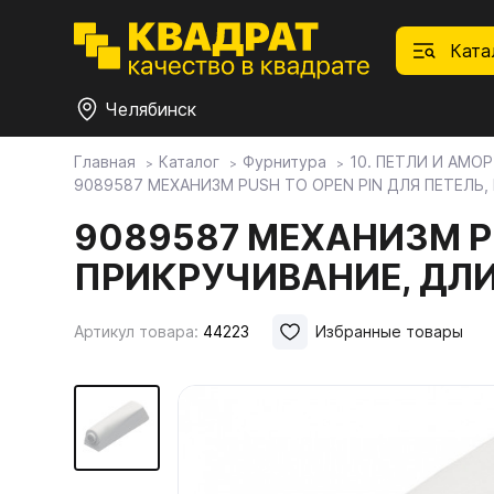
Ката
Челябинск
Главная
Каталог
Фурнитура
10. ПЕТЛИ И АМО
9089587 МЕХАНИЗМ PUSH TO OPEN PIN ДЛЯ ПЕТЕЛЬ
П
Ф
С
М
Ф
М
Плитные материалы
9089587 МЕХАНИЗМ PU
ПРИКРУЧИВАНИЕ, ДЛИ
Фурнитура
Дек
01.
Ски
Това
1.1.
Мебе
Артикул товара:
44223
Избранные товары
Столешницы
оста
1.2.
Мой ЭГГЕР
1.3.
1.4.
Фасады
1.5.