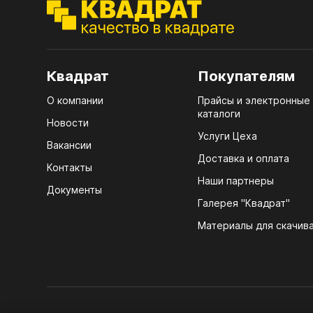
ЭГГ
Деко
Стол
мм
Квадрат
Покупателям
Стол
О компании
Прайсы и электронные
кром
каталоги
Новости
Стол
Услуги Цеха
Вакансии
лаки
Доставка и оплата
Контакты
Стол
Наши партнеры
Документы
4100
Галерея "Квадрат"
ЛХД
Стол
Материалы для скачив
R3 4
Мебе
07.
Плин
КРЕ
Кром