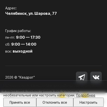
Адрес:
Челябинск, ул. Шарова, 77
График работы:
9:00 — 17:30
пн-пт:
9:00 — 14:00
сб:
выходной
вск:
2026 © "Квадрат"
Мы используем файлы cookie для работы сайта, аналитики
и маркетинга. Можно принять все, отклонить
необязательные или настроить категории.
Подробнее
0
0
Войти
Принять все
Отклонить все
Настроить
Главная
Каталог
Избранное
Корзина