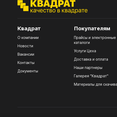
ЭГГ
Деко
Стол
мм
Квадрат
Покупателям
Стол
О компании
Прайсы и электронные
кром
каталоги
Новости
Стол
Услуги Цеха
Вакансии
лаки
Доставка и оплата
Контакты
Стол
Наши партнеры
Документы
4100
Галерея "Квадрат"
ЛХД
Стол
Материалы для скачив
R3 4
Мебе
07.
Плин
КРЕ
Кром