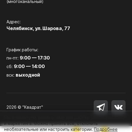
(многоканальный)
Адрес:
Челябинск, ул. Шарова, 77
График работы:
9:00 — 17:30
пн-пт:
9:00 — 14:00
сб:
выходной
вск:
2026 © "Квадрат"
Мы используем файлы cookie для работы сайта, аналитики
и маркетинга. Можно принять все, отклонить
необязательные или настроить категории.
Подробнее
0
0