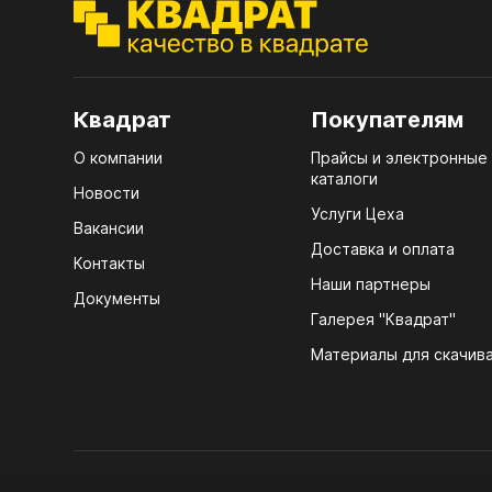
ЭГГ
Деко
Стол
мм
Квадрат
Покупателям
Стол
О компании
Прайсы и электронные
кром
каталоги
Новости
Стол
Услуги Цеха
Вакансии
лаки
Доставка и оплата
Контакты
Стол
Наши партнеры
Документы
4100
Галерея "Квадрат"
ЛХД
Стол
Материалы для скачив
R3 4
Мебе
07.
Плин
КРЕ
Кром