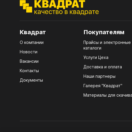
ЭГГ
Деко
Стол
мм
Квадрат
Покупателям
Стол
О компании
Прайсы и электронные
кром
каталоги
Новости
Стол
Услуги Цеха
Вакансии
лаки
Доставка и оплата
Контакты
Стол
Наши партнеры
Документы
4100
Галерея "Квадрат"
ЛХД
Стол
Материалы для скачив
R3 4
Мебе
07.
Плин
КРЕ
Кром