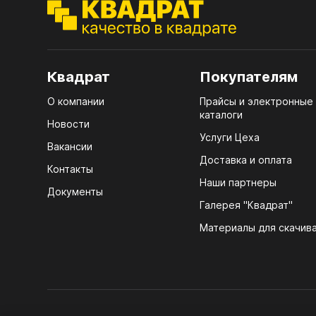
ЭГГ
Деко
Стол
мм
Квадрат
Покупателям
Стол
О компании
Прайсы и электронные
кром
каталоги
Новости
Стол
Услуги Цеха
Вакансии
лаки
Доставка и оплата
Контакты
Стол
Наши партнеры
Документы
4100
Галерея "Квадрат"
ЛХД
Стол
Материалы для скачив
R3 4
Мебе
07.
Плин
КРЕ
Кром