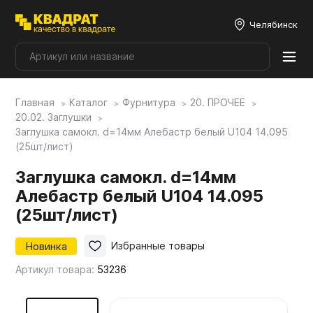
Челябинск
Главная
Каталог
Фурнитура
20. ПРОЧЕЕ
Плитные материалы
20.02. Заглушки
Заглушка самокл. d=14мм Алебастр белый U104 14.095
(25шт/лист)
Фурнитура
Заглушка самокл. d=14мм
Алебастр белый U104 14.095
Столешницы
(25шт/лист)
Мой ЭГГЕР
Новинка
Избранные товары
Артикул товара:
53236
Фасады