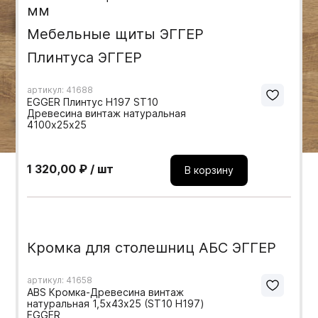
натуральная
мм
Мебельные образцы, каталоги
Мебельные щиты ЭГГЕР
Плинтуса ЭГГЕР
артикул: 41688
EGGER Плинтус H197 ST10
Древесина винтаж натуральная
4100х25х25
1 320,00 ₽ / шт
В корзину
Кромка для столешниц АБС ЭГГЕР
артикул: 41658
ABS Кромка-Древесина винтаж
натуральная 1,5х43х25 (ST10 H197)
EGGER