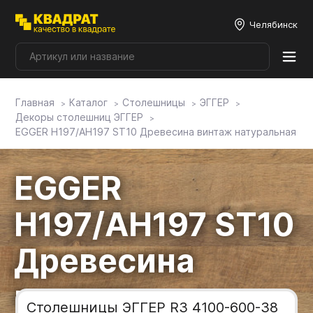
Челябинск
Главная
Каталог
Столешницы
ЭГГЕР
Плитные материалы
Декоры столешниц ЭГГЕР
EGGER H197/AH197 ST10 Древесина винтаж натуральная
Фурнитура
EGGER
Столешницы
H197/AH197 ST10
Мой ЭГГЕР
Древесина
винтаж
Фасады
Столешницы ЭГГЕР R3 4100-600-38