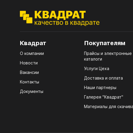
ЭГГ
Деко
Стол
мм
Квадрат
Покупателям
Стол
кром
О компании
Прайсы и электронные
каталоги
Стол
Новости
Услуги Цеха
лаки
Вакансии
Доставка и оплата
Стол
Контакты
4100
Наши партнеры
Документы
Галерея "Квадрат"
Стол
ЛХД
R3 4
Материалы для скачив
Мебе
07.
КРЕ
Плин