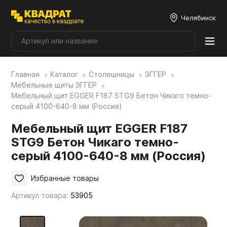
Челябинск
Главная
Каталог
Столешницы
ЭГГЕР
Плитные материалы
Мебельные щиты ЭГГЕР
Мебельный щит EGGER F187 STG9 Бетон Чикаго темно-
серый 4100-640-8 мм (Россия)
Фурнитура
Мебельный щит EGGER F187
STG9 Бетон Чикаго темно-
Столешницы
серый 4100-640-8 мм (Россия)
Мой ЭГГЕР
Избранные товары
Артикул товара:
53905
Фасады