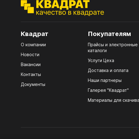
ЭГГ
Деко
Стол
мм
Квадрат
Покупателям
Стол
О компании
Прайсы и электронные
кром
каталоги
Новости
Стол
Услуги Цеха
Вакансии
лаки
Доставка и оплата
Контакты
Стол
Наши партнеры
Документы
4100
Галерея "Квадрат"
ЛХД
Стол
Материалы для скачив
R3 4
Мебе
07.
Плин
КРЕ
Кром