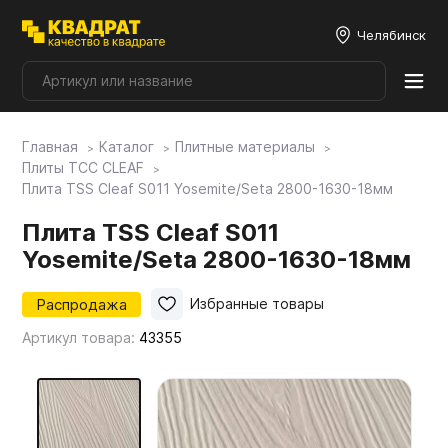
Челябинск
Главная
Каталог
Плитные материалы
Плитные материалы
Плиты ТСС CLEAF
Плита TSS Cleaf S011 Yosemite/Seta 2800-1630-18мм
Фурнитура
Плита TSS Cleaf S011
Yosemite/Seta 2800-1630-18мм
Столешницы
Распродажа
Избранные товары
Артикул товара:
43355
Мой ЭГГЕР
Фасады