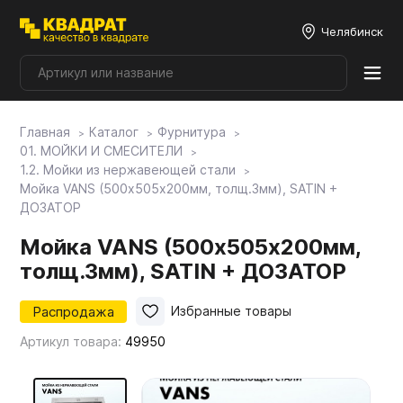
Челябинск
Главная
Каталог
Фурнитура
Плитные материалы
01. МОЙКИ И СМЕСИТЕЛИ
1.2. Мойки из нержавеющей стали
Мойка VANS (500х505х200мм, толщ.3мм), SATIN +
Фурнитура
ДОЗАТОР
Мойка VANS (500х505х200мм,
Столешницы
толщ.3мм), SATIN + ДОЗАТОР
Мой ЭГГЕР
Распродажа
Избранные товары
Артикул товара:
49950
Фасады