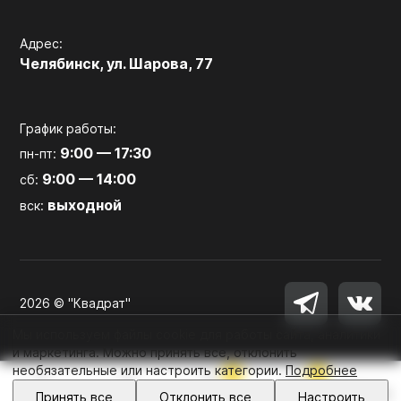
Адрес:
Челябинск, ул. Шарова, 77
График работы:
9:00 — 17:30
пн-пт:
9:00 — 14:00
сб:
выходной
вск:
2026 © "Квадрат"
Мы используем файлы cookie для работы сайта, аналитики
и маркетинга. Можно принять все, отклонить
необязательные или настроить категории.
Подробнее
0
0
Войти
Принять все
Отклонить все
Настроить