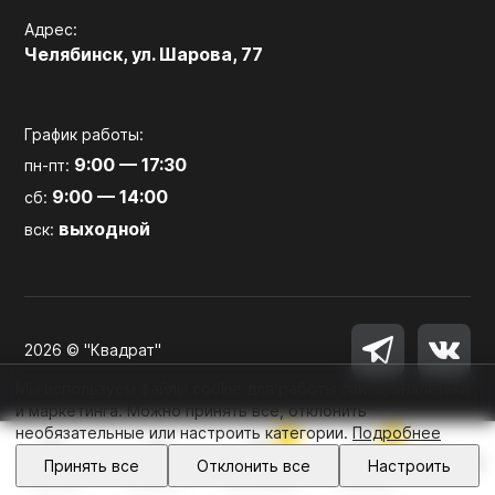
Адрес:
Челябинск, ул. Шарова, 77
График работы:
9:00 — 17:30
пн-пт:
9:00 — 14:00
сб:
выходной
вск:
2026 © "Квадрат"
Мы используем файлы cookie для работы сайта, аналитики
и маркетинга. Можно принять все, отклонить
необязательные или настроить категории.
Подробнее
0
0
Войти
Принять все
Отклонить все
Настроить
Главная
Каталог
Избранное
Корзина