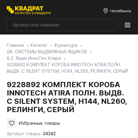
Челябинск
Главная
Каталог
Фурнитура
Плитные материалы
08. СИСТЕМЫ ВЫДВИЖНЫХ ЯЩИКОВ
8.2. Ящик ИнноТех Атира
9228892 КОМПЛЕКТ КОРОБА INNOTECH ATIRA ПОЛН.
Фурнитура
ВЫДВ. С SILENT SYSTEM, H144, NL260, РЕЛИНГИ, СЕРЫЙ
9228892 КОМПЛЕКТ КОРОБА
Столешницы
INNOTECH ATIRA ПОЛН. ВЫДВ.
С SILENT SYSTEM, H144, NL260,
Мой ЭГГЕР
РЕЛИНГИ, СЕРЫЙ
Избранные товары
Фасады
Артикул товара:
34342