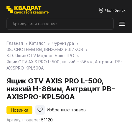
Челябинск
Главная
Каталог
Фурнитура
Плитные материалы
08. СИСТЕМЫ ВЫДВИЖНЫХ ЯЩИКОВ
8.9. Ящик GTV Модерн Бокс ПРО
Ящик GTV AXIS PRO L-500, низкий H-86мм, Антрацит PB-
Фурнитура
AXISPRO-KPL500A
Ящик GTV AXIS PRO L-500,
Столешницы
низкий H-86мм, Антрацит PB-
AXISPRO-KPL500A
Мой ЭГГЕР
Новинка
Избранные товары
Артикул товара:
51120
Фасады