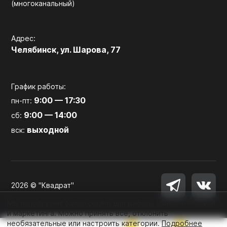
(многоканальный)
Адрес:
Челябинск, ул. Шарова, 77
График работы:
9:00 — 17:30
пн-пт:
9:00 — 14:00
сб:
выходной
вск:
2026 © "Квадрат"
Мы используем файлы cookie для работы сайта, аналитики
и маркетинга. Можно принять все, отклонить
необязательные или настроить категории.
Подробнее
0
0